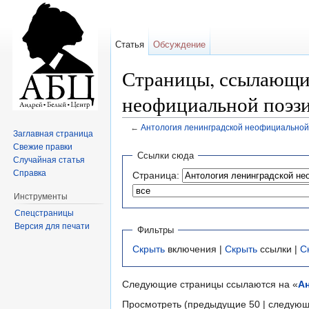
Статья
Обсуждение
Страницы, ссылающи
неофициальной поэзи
←
Антология ленинградской неофициальной 
Заглавная страница
Перейти к:
навигация
,
поиск
Свежие правки
Ссылки сюда
Случайная статья
Справка
Страница:
Инструменты
Спецстраницы
Версия для печати
Фильтры
Скрыть
включения |
Скрыть
ссылки |
С
Следующие страницы ссылаются на «
А
Просмотреть (предыдущие 50 | следующ