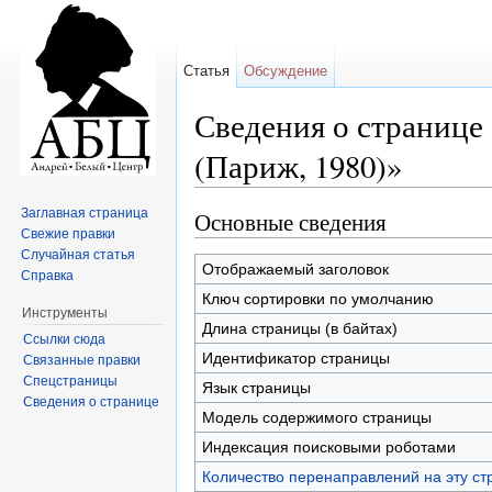
Статья
Обсуждение
Сведения о странице
(Париж, 1980)»
Перейти к:
навигация
,
поиск
Заглавная страница
Основные сведения
Свежие правки
Случайная статья
Отображаемый заголовок
Справка
Ключ сортировки по умолчанию
Инструменты
Длина страницы (в байтах)
Ссылки сюда
Идентификатор страницы
Связанные правки
Спецстраницы
Язык страницы
Сведения о странице
Модель содержимого страницы
Индексация поисковыми роботами
Количество перенаправлений на эту ст