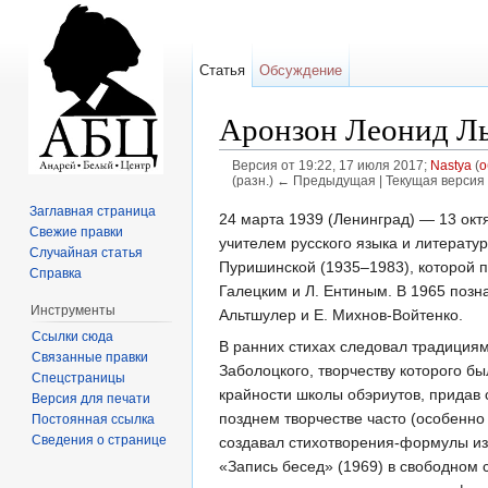
Статья
Обсуждение
Аронзон Леонид Л
Версия от 19:22, 17 июля 2017;
Nastya
(
о
(разн.) ← Предыдущая | Текущая версия 
Перейти к:
навигация
,
поиск
Заглавная страница
24 марта 1939 (Ленинград) — 13 октя
Свежие правки
учителем русского языка и литерату
Случайная статья
Пуришинской (1935–1983), которой п
Справка
Галецким и Л. Ентиным. В 1965 позн
Инструменты
Альтшулер и Е. Михнов-Войтенко.
Ссылки сюда
В ранних стихах следовал традициям
Связанные правки
За­болоцкого, творчеству которого б
Спецстраницы
крайно­сти школы обэриутов, придав
Версия для печати
по­зднем творчестве часто (особенно
Постоянная ссылка
Сведения о странице
создавал стихот­ворения-формулы из 4
«Запись бесед» (1969) в свободном с