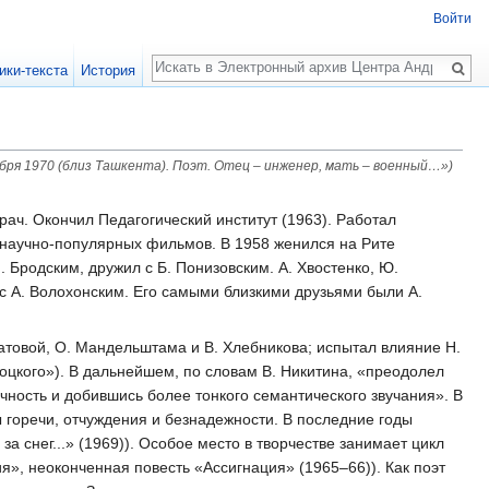
Войти
Поиск
ики-текста
История
бря 1970 (близ Ташкента). Поэт. Отец – инженер, мать – военный…»)
рач. Окончил Педагогический институт (1963). Работал
я научно-популярных фильмов. В 1958 женился на Рите
 Бродским, дружил с Б. Понизовским. А. Хвостенко, Ю.
 с А. Волохонским. Его самыми близкими друзьями были А.
атовой, О. Мандельштама и В. Хлебникова; испытал влияние Н.
лоцкого»). В дальнейшем, по словам В. Никитина, «преодолел
чность и добившись более тонкого семантического звучания». В
ты горечи, отчуждения и безнадежности. В последние годы
за снег...» (1969)). Особое место в творчестве занимает цикл
ия», неоконченная повесть «Ассигнация» (1965–66)). Как поэт