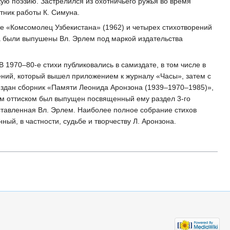
ую поэзию. Застрелился из охотничьего ружья во время
тник работы К. Симуна.
те «Комсомолец Узбекистана» (1962) и четырех стихотворе­ний
ика были выпушены Вл. Эрлем под маркой издательства
В 1970–80-е стихи публиковались в самиздате, в том числе в
ений, который вышел приложением к журналу «Часы», затем с
издан сборник «Памяти Леонида Аронзона (1939–1970–1985)»,
ным оттиском был выпущен посвященный ему раздел 3-го
оставленная Вл. Эрлем. Наиболее полное собрание стихов
й, в частности, судьбе и творчеству Л. Аронзона.