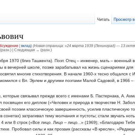
Читать
Просмотр в
ьвович
бсуждение
|
вклад
)
(Новая страница: «24 марта 1939 (Ленинград) — 13 октя
(разн.) | Следующая → (разн.)
бря 1970 (близ Ташкента). Поэт. Отец – инженер, мать – военный в
ры в вечерней школе, позже зарабатывал на жизнь сценариями дл
освятил многие стихотворения. В начале 1960-х тесно общался с И.
акомился с Вл. Эрлем и другими поэтами Малой Садовой, в 1966 –
, которые связывал прежде всего с именами Б. Пастернака, А. Ахм
ыл посвящен его диплом («Человек и природа в твор­честве Н. Забо
 своей поэзии классическую завершенность, усилив пластическую то
 в сонетах) затрагивал тему молчания и пустоты; стали звучать но
 или 8 строк («Все лицо. Лицо – лицо...» (1969); «Благодарю Тебя 
тихе. Пробовал силы и как прозаик (рассказы «В кресле», «Редакц