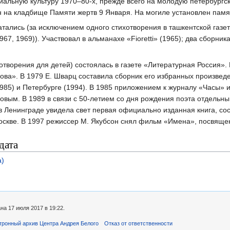
альную культуру 1970–80-х, прежде всего на молодую петербургск
н на кладбище Памяти жертв 9 Января. На могиле установлен памя
тались (за исключением одного стихотво­рения в ташкентской газе
67, 1969)). Участвовал в альманахе «Fioretti» (1965); два сборн
творения для детей) состоялась в газете «Ли­тературная Россия». 
ова». В 1979 Е. Шварц составила сборник его избранных произвед
985) и Петербурге (1994). В 1985 приложением к журналу «Часы» 
новым. В 1989 в связи с 50-летием со дня рождения поэта отдель
в Ленинграде увидела свет первая официально изданная кни­га, с
скве. В 1997 режиссер М. Якубсон снял фильм «Имена», посвященны
дата
а)
а 17 июля 2017 в 19:22.
тронный архив Центра Андрея Белого
Отказ от ответственности