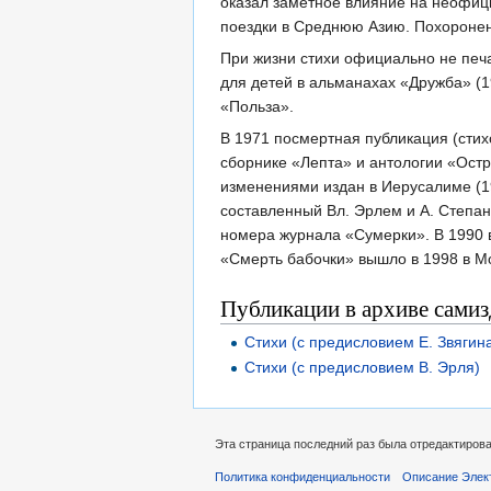
оказал заметное влияние на неофици
поездки в Среднюю Азию. Похоро­не
При жизни стихи официально не печа
для детей в альманахах «Дружба» (19
«Польза».
В 1971 посмертная публикация (стихо
сборнике «Лепта» и антологии «Остр
изменениями издан в Иерусалиме (1
со­ставленный Вл. Эрлем и А. Степа
номера жур­нала «Сумерки». В 1990 
«Смерть бабочки» вышло в 1998 в Мо
Публикации в архиве самиз
Стихи (с предисловием Е. Звягин
Стихи (с предисловием В. Эрля)
Эта страница последний раз была отредактирован
Политика конфиденциальности
Описание Элек