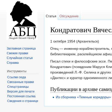
Статья
Обсуждение
Кондратович Вячес
Перейти к:
навигация
,
поиск
1 октября 1954 (Архангельск)
Отец — инженер-кораблестроитель, м
Заглавная страница
Свежие правки
библиотекарем, расклейщиком афиш
Случайная статья
Писал стихи и философские эссе. Пе
Справка
Кондратович (псевдоним Маруся Кли
Инструменты
произведений Л.-Ф. Се­лина и други
Ссылки сюда
«Дантес» и куратор одно­именного ли
Связанные правки
Спецстраницы
Публикации в архиве самиз
Версия для печати
Постоянная ссылка
Из сборника «Темные коридоры»
Сведения о странице