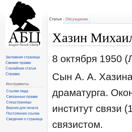
Статья
Обсуждение
Хазин Михаи
Перейти к:
навигация
,
поиск
8 октября 1950 (
Заглавная страница
Свежие правки
Случайная статья
Сын А. А. Хазина
Справка
Инструменты
драматурга. Око
Ссылки сюда
Связанные правки
Спецстраницы
институт связи (
Версия для печати
Постоянная ссылка
Сведения о странице
связистом.